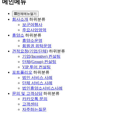
메인메뉴
전체메뉴열기
회사소개
하위분류
보군여행사
주요사업영역
휴양소
하위분류
휴양소운영
회원권 위탁운영
견적요청(기업/단체)
하위분류
기업(Incentive) 컨설팅
단체(Group) 컨설팅
VIP 투어 컨설팅
포트폴리오
하위분류
법인 서비스 사례
단체 서비스 사례
법인휴양소서비스사례
문의 및 고객상담
하위분류
카카오톡 문의
고객센터
자주하는질문