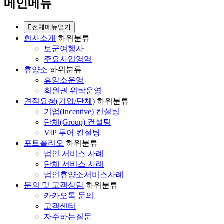
메인메뉴
전체메뉴열기
회사소개
하위분류
보군여행사
주요사업영역
휴양소
하위분류
휴양소운영
회원권 위탁운영
견적요청(기업/단체)
하위분류
기업(Incentive) 컨설팅
단체(Group) 컨설팅
VIP 투어 컨설팅
포트폴리오
하위분류
법인 서비스 사례
단체 서비스 사례
법인휴양소서비스사례
문의 및 고객상담
하위분류
카카오톡 문의
고객센터
자주하는질문