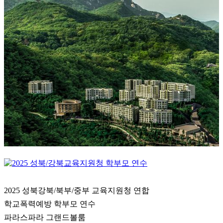
2025 성북강북/북부/중부 교육지원청 연합
학교폭력예방 학부모 연수
파라스파라 그랜드볼룸