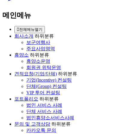
메인메뉴
전체메뉴열기
회사소개
하위분류
보군여행사
주요사업영역
휴양소
하위분류
휴양소운영
회원권 위탁운영
견적요청(기업/단체)
하위분류
기업(Incentive) 컨설팅
단체(Group) 컨설팅
VIP 투어 컨설팅
포트폴리오
하위분류
법인 서비스 사례
단체 서비스 사례
법인휴양소서비스사례
문의 및 고객상담
하위분류
카카오톡 문의